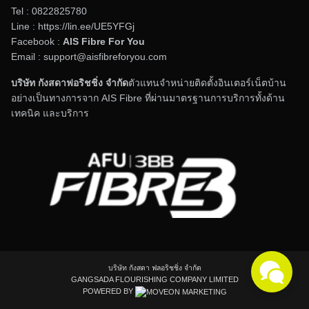
Tel :
0822825780
เน็ตบ้าน 500 Mbps กับ 1 Gbps ต่างกันยังไง
Line :
https://lin.ee/UE5YFGj
Facebook :
AIS Fibre For You
เลือกแบบไหนดี
Email : support@aisfibreforyou.com
30/06/2026
บริษัท กังสดาฟอริชชิ่ง จำกัด
ตัวแทนจำหน่ายติดตั้งอินเตอร์เน็ตบ้าน
เวลาจะสมัครเน็ตบ้าน หลายคนมักลังเลว่า เน็ตบ้าน 500
อย่างเป็นทางการจาก AIS Fibre ที่ผ่านมาตรฐานการบริการทั้งด้าน
Mbps […]
Search
เทคนิค และบริการ
for:
บริษัท กังสดา ฟลอริชชิ่ง จำกัด
GANGSADA FLOURISHING COMPANY LIMITED
POWERED BY