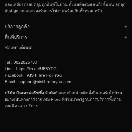
และเสถียรครอบคลุมทุกพื้นที่ในบ้าน ตั้งแต่ห้องนั่งเล่นถึงชั้นบน ลดจุด
aisfibreforyou.com ตัวแทนจำหน่ายเน็ตบ้าน AIS
อับสัญญาณและรองรับการใช้งานพร้อมกันทั้งครอบครัว
Fibre3 อย่างเป็นทางการ
บริการลูกค้า
เรา
aisfibreforyou.com
เป็นตัวแทนจำหน่าย
ติดตั้งอินเทอร์เน็ตบ้าน
อินเทอร์เน็ตบ้าน
AIS Fibre
อย่างเป็นทางการ ภายใต้
พื้นที่บริการ
ตรวจสอบพื้นที่ให้บริการ
ทั่วประเทศไทย
การดำเนินงานของ
บริษัท กังสดา ฟลอริซซิ่ง จำกัด
ให้
ข่าวสารและโปรโมชั่น
ช่องทางติดต่อ
บริการอินเทอร์เน็ตความเร็วสูงผ่านโครงข่ายไฟเบอร์
ติดต่อทีมงาน
ออปติกสมัยใหม่ของ AIS ที่ได้รับการยอมรับด้านความ
Tel :
0822825780
เสถียรและประสิทธิภาพ ทีมงานมืออาชีพของเราพร้อม
Line :
https://lin.ee/UE5YFGj
Facebook :
AIS Fibre For You
ให้คำปรึกษาและช่วยคุณเลือกแพ็กเกจที่เหมาะสม ตอบ
Email : support@aisfibreforyou.com
โจทย์ทั้งการทำงาน การเรียน และความบันเทิง
ออนไลน์ หากคุณกำลังมองหาการเชื่อมต่อที่รวดเร็ว
บริษัท กังสดาฟอริชชิ่ง จำกัด
ตัวแทนจำหน่ายติดตั้งอินเตอร์เน็ตบ้าน
อย่างเป็นทางการจาก AIS Fibre ที่ผ่านมาตรฐานการบริการทั้งด้าน
มั่นคง และไว้วางใจได้
aisfibreforyou.com
คือคำ
เทคนิค และบริการ
ตอบสำหรับคุณ