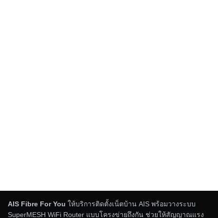
ในยุคดิจิทัลที่เทคโนโลยี
เชื่อมโยงทุกสิ่งเข้าด้วยกัน
การ […]
READ MORE
เราคือตัวแทนจำหน่ายที่ได้รับการ
แต่งตั้งจาก
บริษัท แอดวานซ์ ไวร์เลส เน็ทเวอร์ค
จำกัด (AWN)
AIS Fibre For You
ให้บริการติดตั้งเน็ตบ้าน AIS พร้อมวางระบบ
SuperMESH WiFi Router แบบโครงข่ายถึงกัน ช่วยให้สัญญาณแรง