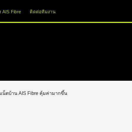
 AIS Fibre
ติดต่อทีมงาน
็ตบ้าน AIS Fibre คุ้มค่ามากขึ้น