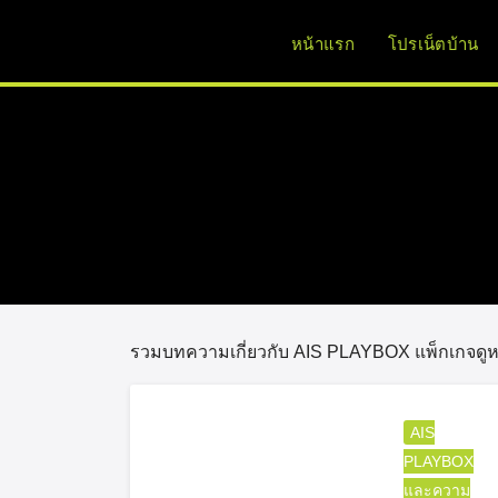
Skip
to
หน้าแรก
โปรเน็ตบ้าน
content
รวมบทความเกี่ยวกับ AIS PLAYBOX แพ็กเกจดูหนัง
AIS
PLAYBOX
และความ