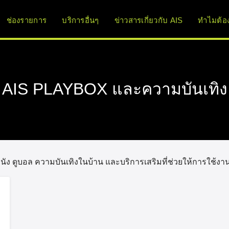
ช่องรายการ
บริการอื่นๆ
ข่าวสารเกี่ยวกับ AIS
ทำไมต้อง
AIS PLAYBOX และความบันเทิง
 ดูบอล ความบันเทิงในบ้าน และบริการเสริมที่ช่วยให้การใช้งานเน