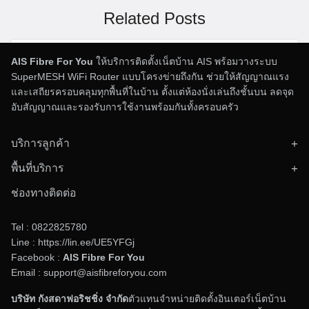
Related Posts
เน็ตบ้าน AIS Serenade พิเศษสำหรับสมาชิก
AIS Fibre For You
ให้บริการติดตั้งเน็ตบ้าน AIS พร้อมวางระบบ
SuperMESH WiFi Router แบบโครงข่ายถึงกัน ช่วยให้สัญญาณแรง
รับสิทธิประโยชน์มากมาย
และเสถียรครอบคลุมทุกพื้นที่ในบ้าน ตั้งแต่ห้องนั่งเล่นถึงชั้นบน ลดจุด
04/01/2025
ข่าวสาร AIS Fibre
อับสัญญาณและรองรับการใช้งานพร้อมกันทั้งครอบครัว
การมีอินเทอร์เน็ตบ้านที่มีความเร็วและเสถียรภาพสูงไม่
เพี […]
บริการลูกค้า
ติดตั้งอินเทอร์เน็ตบ้าน
พื้นที่บริการ
ตรวจสอบพื้นที่ให้บริการ
ทั่วประเทศไทย
ข่าวสารและโปรโมชั่น
AIS ร่วมมือกับสำนักงานตำรวจแห่งชาติ
ช่องทางติดต่อ
ติดต่อทีมงาน
ทลายแก๊งคอลเซ็นเตอร์ จับกุมผู้ต้องหาชาว
จีนที่ใช้เครื่องส่ง SMS ปลอม
Tel :
0822825780
Line :
https://lin.ee/UE5YFGj
15/11/2024
ข่าวสาร AIS Fibre
Facebook :
AIS Fibre For You
กรุงเทพฯ, ในวันที่ 13 พฤศจิกายน 2567 การจับกุมครั้งนี้
Email : support@aisfibreforyou.com
เ […]
บริษัท กังสดาฟอริชชิ่ง จำกัด
ตัวแทนจำหน่ายติดตั้งอินเตอร์เน็ตบ้าน