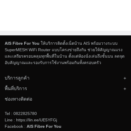
Search
for:
Related Posts
AIS Fibre For You
ให้บริการติดตั้งเน็ตบ้าน AIS พร้อมวางระบบ
SuperMESH WiFi Router แบบโครงข่ายถึงกัน ช่วยให้สัญญาณแรง
และเสถียรครอบคลุมทุกพื้นที่ในบ้าน ตั้งแต่ห้องนั่งเล่นถึงชั้นบน ลดจุด
ย้ายค่ายเน็ตบ้านมา AIS Fibre ทำยังไง ปี
อับสัญญาณและรองรับการใช้งานพร้อมกันทั้งครอบครัว
2026
บริการลูกค้า
25/06/2026
โปรเน็ตบ้าน AIS Fibre
ติดตั้งอินเทอร์เน็ตบ้าน
สำหรับคนที่ใช้อินเทอร์เน็ตบ้านค่ายเดิมอยู่ แล้วเริ่มเจอ
พื้นที่บริการ
ตรวจสอบพื้นที่ให้บริการ
ทั่วประเทศไทย
[…]
ข่าวสารและโปรโมชั่น
ช่องทางติดต่อ
ติดต่อทีมงาน
Tel :
0822825780
โปรเน็ตบ้าน AIS Fibre 499 บาท เหมาะกับ
Line :
https://lin.ee/UE5YFGj
ใคร
Facebook :
AIS Fibre For You